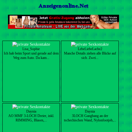
Anzeigenonline.Net
Lisa_Sophie
LebeLiebeLache2
Ich hab beim Sport und gerade auf dem
Manche Details ziehen alle Blicke auf
Weg zum Auto. Da kam...
sich. Zwei...
Daynia
Daynia
AO MMF 3-LOCH Dreier, inkl.
3LOCH Gangbang an der
RIMMING, Blasen,...
tschechischen Wand, Nylonfootjob,...