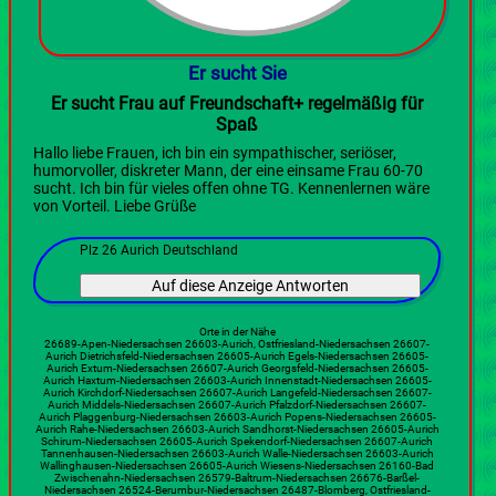
Er sucht Sie
Er sucht Frau auf Freundschaft+ regelmäßig für
Spaß
Hallo liebe Frauen, ich bin ein sympathischer, seriöser,
humorvoller, diskreter Mann, der eine einsame Frau 60-70
sucht. Ich bin für vieles offen ohne TG. Kennenlernen wäre
von Vorteil. Liebe Grüße
Plz 26 Aurich Deutschland
Orte in der Nähe
26689-Apen-Niedersachsen 26603-Aurich, Ostfriesland-Niedersachsen 26607-
Aurich Dietrichsfeld-Niedersachsen 26605-Aurich Egels-Niedersachsen 26605-
Aurich Extum-Niedersachsen 26607-Aurich Georgsfeld-Niedersachsen 26605-
Aurich Haxtum-Niedersachsen 26603-Aurich Innenstadt-Niedersachsen 26605-
Aurich Kirchdorf-Niedersachsen 26607-Aurich Langefeld-Niedersachsen 26607-
Aurich Middels-Niedersachsen 26607-Aurich Pfalzdorf-Niedersachsen 26607-
Aurich Plaggenburg-Niedersachsen 26603-Aurich Popens-Niedersachsen 26605-
Aurich Rahe-Niedersachsen 26603-Aurich Sandhorst-Niedersachsen 26605-Aurich
Schirum-Niedersachsen 26605-Aurich Spekendorf-Niedersachsen 26607-Aurich
Tannenhausen-Niedersachsen 26603-Aurich Walle-Niedersachsen 26603-Aurich
Wallinghausen-Niedersachsen 26605-Aurich Wiesens-Niedersachsen 26160-Bad
Zwischenahn-Niedersachsen 26579-Baltrum-Niedersachsen 26676-Barßel-
Niedersachsen 26524-Berumbur-Niedersachsen 26487-Blomberg, Ostfriesland-