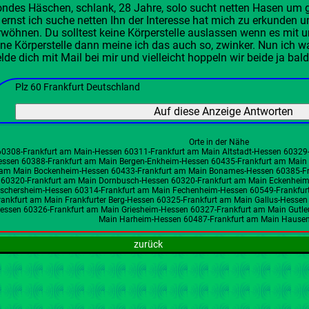
ondes Häschen, schlank, 28 Jahre, solo sucht netten Hasen um
 ernst ich suche netten Ihn der Interesse hat mich zu erkunden un
rwöhnen. Du solltest keine Körperstelle auslassen wenn es mit 
ine Körperstelle dann meine ich das auch so, zwinker. Nun ich 
lde dich mit Mail bei mir und vielleicht hoppeln wir beide ja bal
Plz 60 Frankfurt Deutschland
Orte in der Nähe
60308-Frankfurt am Main-Hessen 60311-Frankfurt am Main Altstadt-Hessen 60329-
ssen 60388-Frankfurt am Main Bergen-Enkheim-Hessen 60435-Frankfurt am Main 
am Main Bockenheim-Hessen 60433-Frankfurt am Main Bonames-Hessen 60385-Fr
60320-Frankfurt am Main Dornbusch-Hessen 60320-Frankfurt am Main Eckenheim
schersheim-Hessen 60314-Frankfurt am Main Fechenheim-Hessen 60549-Frankfur
rankfurt am Main Frankfurter Berg-Hessen 60325-Frankfurt am Main Gallus-Hesse
essen 60326-Frankfurt am Main Griesheim-Hessen 60327-Frankfurt am Main Gutleu
Main Harheim-Hessen 60487-Frankfurt am Main Hause
zurück