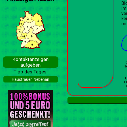
Bl
im
ve
ke
me
Kontaktanzeigen
aufgeben
He
Tipp des Tages:
E
Hausfrauen Nebenan
F
H